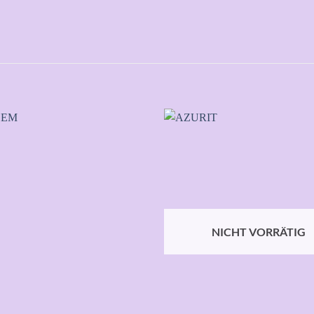
Auf die
A
Wunschliste
Wuns
NICHT VORRÄTIG