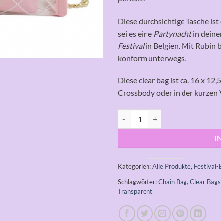
Diese durchsichtige Tasche ist 
sei es eine
Partynacht
in deine
Festival
in Belgien. Mit Rubin 
konform unterwegs.
Diese clear bag ist ca. 16 x 12
Crossbody oder in der kurzen 
RUBIN Menge
I
Kategorien:
Alle Produkte
,
Festival-
Schlagwörter:
Chain Bag
,
Clear Bags
Transparent