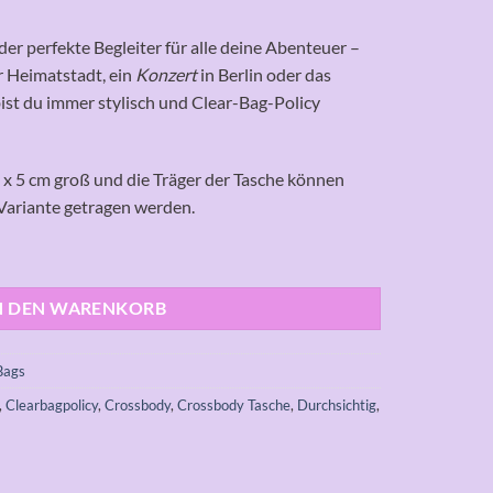
der perfekte Begleiter für alle deine Abenteuer –
r Heimatstadt, ein
Konzert
in Berlin oder das
bist du immer stylisch und Clear-Bag-Policy
,5 x 5 cm groß und die Träger der Tasche können
Variante getragen werden.
N DEN WARENKORB
Bags
,
Clearbagpolicy
,
Crossbody
,
Crossbody Tasche
,
Durchsichtig
,