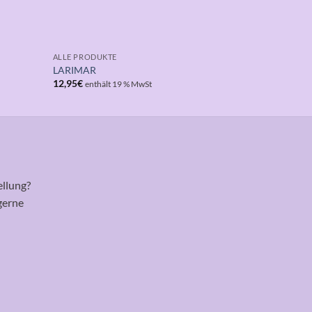
ALLE PRODUKTE
ALLE PRODUK
LARIMAR
RAUCHQUA
12,95
€
14,95
€
enthält 19 % MwSt
enthäl
ellung?
gerne