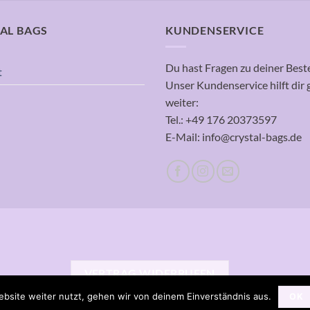
AL BAGS
KUNDENSERVICE
Du hast Fragen zu deiner Best
t
Unser Kundenservice hilft dir 
weiter:
Tel.: +49 176 20373597
E-Mail: info@crystal-bags.de
VERTRAG WIDERRUFEN
bsite weiter nutzt, gehen wir von deinem Einverständnis aus.
OK