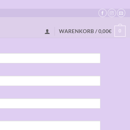
0
WARENKORB /
0,00
€