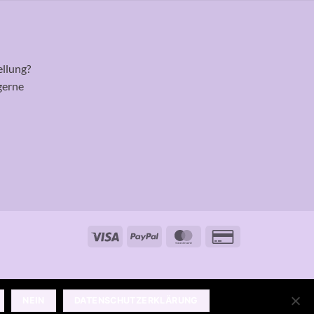
ellung?
gerne
Visa
PayPal
MasterCard
Credit
Card
2
NEIN
DATENSCHUTZERKLÄRUNG