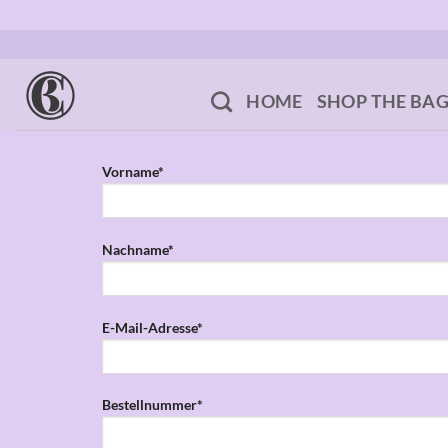
Zum
Inhalt
springen
HOME
SHOP THE BA
Vorname*
Nachname*
E-Mail-Adresse*
Bestellnummer*