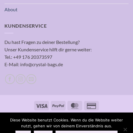
About
KUNDENSERVICE
Du hast Fragen zu deiner Bestellung?
Unser Kundenservice hilft dir gerne weiter:
Tel.: +49 176 20373597
E-Mail: info@crystal-bags.de
Visa
PayPal
MasterCard
Credit
Card
Copyright 2026 ©
crystal bags
2
Diese Website benutzt Cookies. Wenn du die Website weiter
nutzt, gehen wir von deinem Einverständnis aus.
VERTRAG WIDERRUFEN