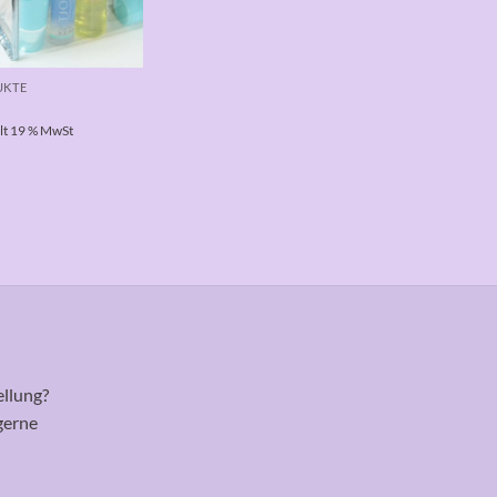
UKTE
lt 19 % MwSt
ellung?
gerne