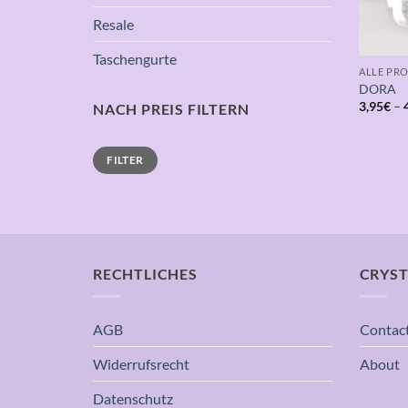
Resale
Taschengurte
ALLE PR
DORA
3,95
€
–
NACH PREIS FILTERN
Min.
Max.
FILTER
Preis
Preis
RECHTLICHES
CRYST
AGB
Contac
Widerrufsrecht
About
Datenschutz