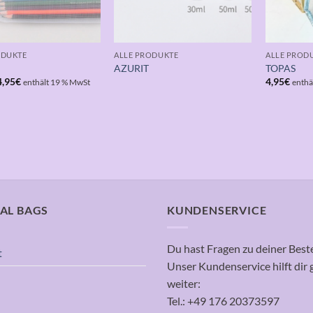
ODUKTE
ALLE PRODUKTE
ALLE PROD
AZURIT
TOPAS
Preisspanne:
4,95
€
4,95
€
enthält 19 % MwSt
enthä
3,95€
bis
4,95€
AL BAGS
KUNDENSERVICE
Du hast Fragen zu deiner Best
t
Unser Kundenservice hilft dir 
weiter:
Tel.: +49 176 20373597