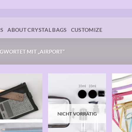
GS
ABOUT CRYSTAL BAGS
CUSTOMIZE
GWORTET MIT „AIRPORT“
Auf die
Auf die
Wunschliste
Wunschliste
NICHT VORRÄTIG