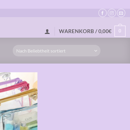
0
WARENKORB /
0,00
€
Auf die
Wunschliste