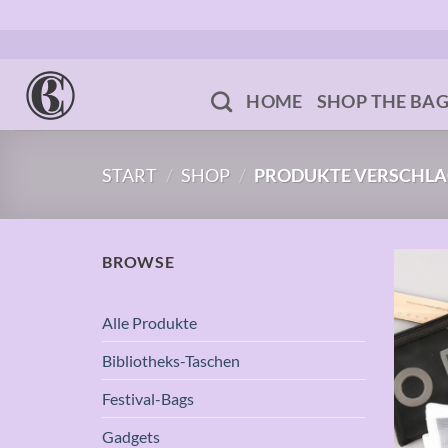
Zum
Inhalt
springen
HOME
SHOP THE BA
START
/
SHOP
/
PRODUKTE VERSCHLA
BROWSE
Alle Produkte
Bibliotheks-Taschen
Festival-Bags
Gadgets