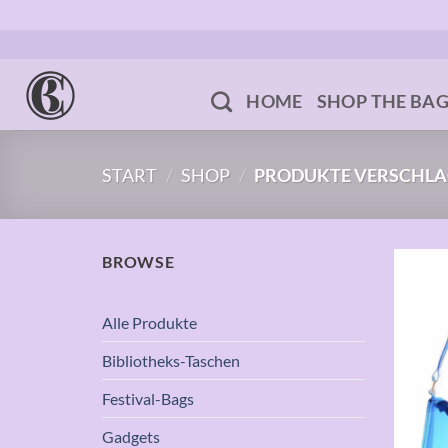
Zum
Inhalt
springen
HOME
SHOP THE BA
START
/
SHOP
/
PRODUKTE VERSCHLA
BROWSE
Alle Produkte
Bibliotheks-Taschen
Festival-Bags
Gadgets