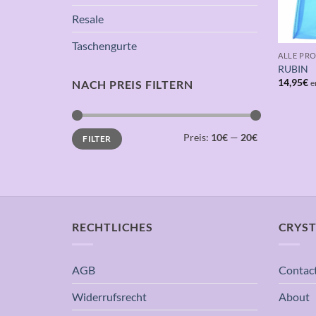
Resale
Taschengurte
ALLE PR
RUBIN
14,95
€
NACH PREIS FILTERN
e
Min.
Max.
Preis:
10€
—
20€
FILTER
Preis
Preis
RECHTLICHES
CRYST
AGB
Contac
Widerrufsrecht
About