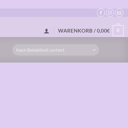
0
WARENKORB /
0,00
€