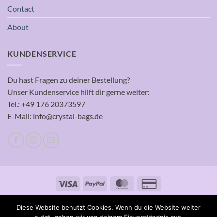
Contact
About
KUNDENSERVICE
Du hast Fragen zu deiner Bestellung?
Unser Kundenservice hilft dir gerne weiter:
Tel.: +49 176 20373597
E-Mail: info@crystal-bags.de
Visa
PayPal
MasterCard
Credit
Card
Copyright 2026 ©
crystal bags
2
Diese Website benutzt Cookies. Wenn du die Website weiter