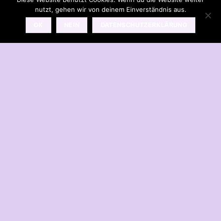
nutzt, gehen wir von deinem Einverständnis aus.
OK
NEIN
DATENSCHUTZERKLÄRUNG
Free Shipping all products above 99$
New products added everyday
Free Shipping all products above 99$
FEATURED PRODUCTS
Auf die
Auf die
Wunschliste
Wunschliste